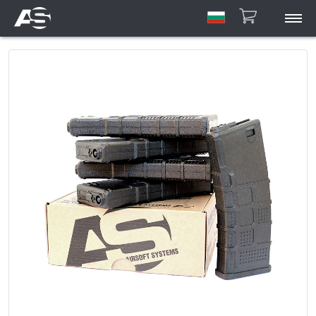
ASAR
ASCU/ETU
HPA
Профил
Инструкции
Галерия
За контакти